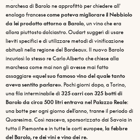
marchesa di Barolo ne approfittò per chiedere all'
enologo francese
come poteva migliorare il Nebbiolo
da lei prodotto attorno a Barolo
, un vino che era
allora piuttosto dolciastro. Oudart suggerì di usare
lieviti specifici e di utilizzare metodi di vinificazione
abituali nella regione del Bordeaux. Il nuovo Barolo
incuriosì lo stesso re Carlo Alberto che chiese alla
marchesa come mai non gli avesse mai fatto
assaggiare
«quel suo famoso vino del quale tanto
aveva sentito parlare»
. Pochi giorni dopo, a Torino,
una fila interminabile di
325 carri con 325 botti di
Barolo da circa 500 litri entrava nel Palazzo Reale
:
una botte per ogni giorno dell'anno, tranne il periodo di
Quaresima. Così nasceva, sponsorizzato dai Savoia in
tutto il Piemonte e in tutte le corti europee,
la febbre
del Barolo, re dei vini e vino dei re.