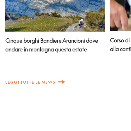
Corso di
Cinque borghi Bandiere Arancioni dove
alla can
andare in montagna questa estate
LEGGI TUTTE LE NEWS