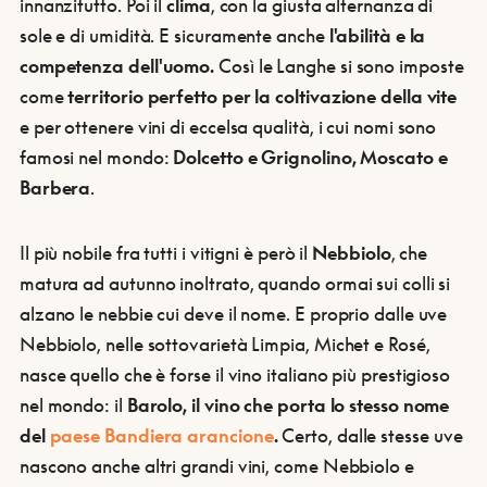
innanzitutto. Poi il
clima
, con la giusta alternanza di
sole e di umidità. E sicuramente anche
l'abilità e la
competenza dell'uomo.
Così le Langhe si sono imposte
come
territorio perfetto per la coltivazione della vite
e per ottenere vini di eccelsa qualità, i cui nomi sono
famosi nel mondo:
Dolcetto e Grignolino, Moscato e
Barbera
.
Il più nobile fra tutti i vitigni è però il
Nebbiolo
, che
matura ad autunno inoltrato, quando ormai sui colli si
alzano le nebbie cui deve il nome. E proprio dalle uve
Nebbiolo, nelle sottovarietà Limpia, Michet e Rosé,
nasce quello che è forse il vino italiano più prestigioso
nel mondo: il
Barolo, il vino che porta lo stesso nome
del
paese Bandiera arancione
.
Certo, dalle stesse uve
nascono anche altri grandi vini, come Nebbiolo e