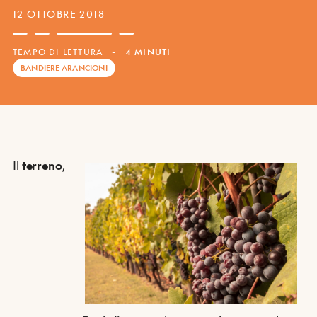
12 OTTOBRE 2018
TEMPO DI LETTURA
-
4 MINUTI
BANDIERE ARANCIONI
Il
terreno
,