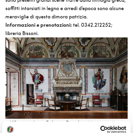
soffitti intarsiati in legno e arredi d'epoca sono alcune
meraviglie di questa dimora patrizia.
Informazioni e prenotazioni:
tel. 0342.212252;
libreria Bissoni.
- il 12 novembre a
Palazzo Ducale a Mantova.
A
tavola con i Gonzaga.
Un tour inedito