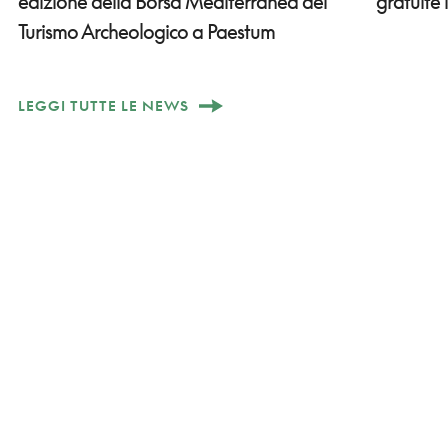
edizione della Borsa Mediterranea del
gratuite 
Turismo Archeologico a Paestum
LEGGI TUTTE LE NEWS