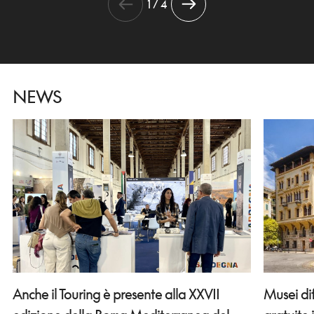
1 / 4
NEWS
Anche il Touring è presente alla XXVII
Musei di