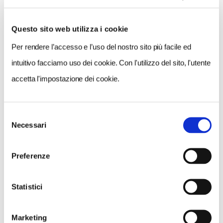
nell'appartamento di Isabella d'Este,
nell'appartamento di Troia, nella Sala dei Fiumi e
Questo sito web utilizza i cookie
nell'appartamento della Rustica, dove si potrà rivivere
Per rendere l’accesso e l’uso del nostro sito più facile ed
l'organizzazione dei banchetti alla corte dei Gonzaga.
intuitivo facciamo uso dei cookie. Con l'utilizzo del sito, l'utente
Degustazione dei dolci storici mantovani: l'Anello di
accetta l'impostazione dei cookie.
Monaco e la Torta Elvezia.
Informazioni e prenotazioni:
tel. 0376.357340,
Mantunitour.
Selezione
Necessari
del
consenso
Preferenze
Statistici
Marketing