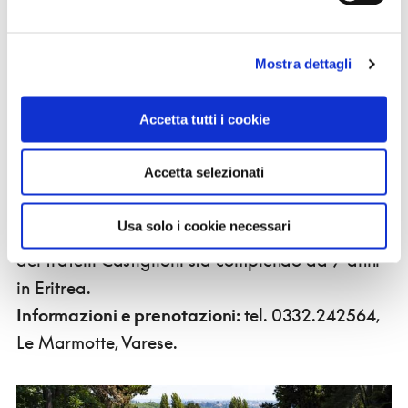
Mostra dettagli
- il 18 febbraio 2018 al
Museo Castiglioni di
Accetta tutti i cookie
Varese
. Situato nel parco di
Villa Toeplitz
, nasce
dall'idea dei fratelli Castiglioni e propone un
Accetta selezionati
affascinante viaggio tra archeologia ed
etnologia. La visita comprende sia la collezione
Usa solo i cookie necessari
permanente sia la mostra sugli scavi che il team
dei fratelli Castiglioni sta compiendo da 7 anni
in Eritrea.
Informazioni e prenotazioni:
tel. 0332.242564,
Le Marmotte, Varese.