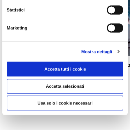
Statistici
Marketing
Mostra dettagli
Anche il Touring è presente alla XXVII
Unisciti 
Accetta tutti i cookie
edizione della Borsa Mediterranea del
2026
Turismo Archeologico a Paestum
Accetta selezionati
Usa solo i cookie necessari