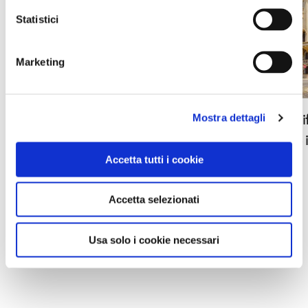
Statistici
Marketing
Anche il Touring è presente alla XXVII
Musei di
Mostra dettagli
edizione della Borsa Mediterranea del
gratuite 
Turismo Archeologico a Paestum
Accetta tutti i cookie
Accetta selezionati
LEGGI TUTTE LE NEWS
Usa solo i cookie necessari