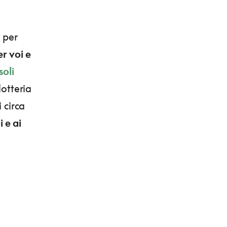
o per
er voi e
soli
lotteria
 circa
 e ai