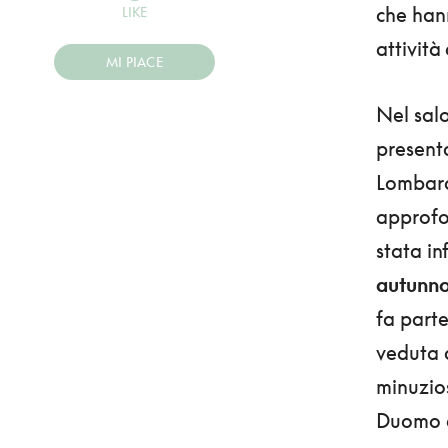
che hann
LIKE
attività
MI PIACE
Nel salo
present
Lombard
approfon
stata in
autunno
fa parte
veduta d
minuzio
Duomo e