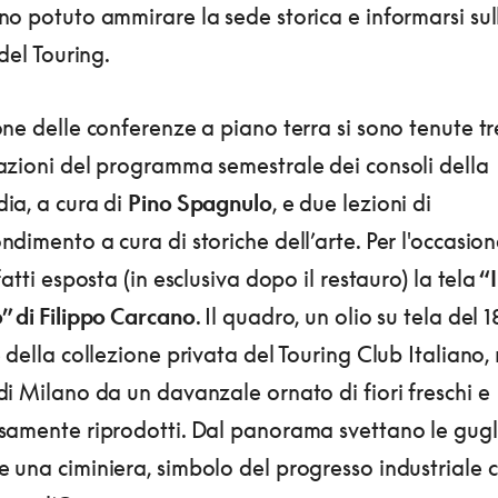
o potuto ammirare la sede storica e informarsi sul
 del Touring.
ne delle conferenze a piano terra si sono tenute tr
azioni del programma semestrale dei consoli della
ia, a cura di
Pino Spagnulo
, e due lezioni di
dimento a cura di storiche dell’arte. Per l'occasion
fatti esposta (in esclusiva dopo il restauro) la tela
“I
” di Filippo Carcano
. Il quadro, un olio su tela del 
 della collezione privata del Touring Club Italiano, 
i Milano da un davanzale ornato di fiori freschi e
samente riprodotti. Dal panorama svettano le gugl
 una ciminiera, simbolo del progresso industriale 