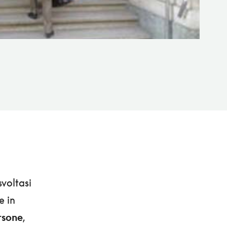
svoltasi
e in
rsone
,