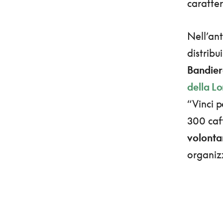
caratter
Nell’ant
distribu
Bandier
della L
“Vinci p
300 caf
volontar
organizz