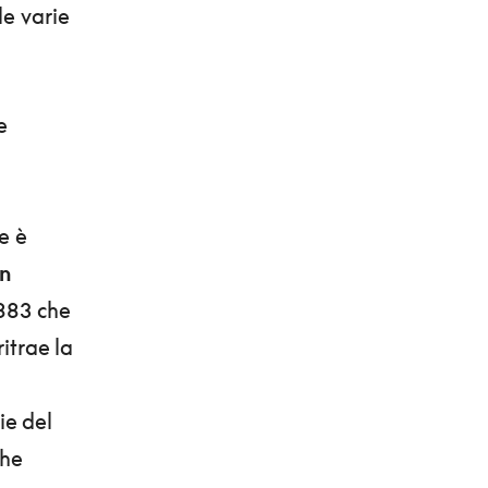
le varie
e
e è
n
1883 che
ritrae la
ie del
che