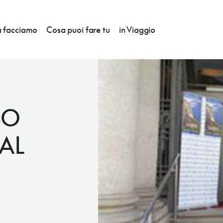
 facciamo
Cosa puoi fare tu
in Viaggio
SO
 AL