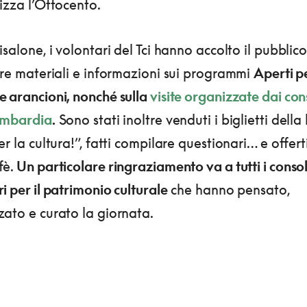
izza l’Ottocento.
isalone, i volontari del Tci hanno accolto il pubblic
ire materiali e informazioni sui programmi
Aperti p
e arancioni,
nonché sulla
visite organizzate dai con
ombardia
.
Sono stati inoltre venduti i biglietti della 
er la cultura!”, fatti compilare questionari… e offerti
fè.
Un particolare ringraziamento va a tutti i consoli
i per il patrimonio culturale
che hanno pensato,
ato e curato la giornata.