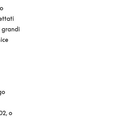
lo
ettati
i grandi
nice
go
02, o