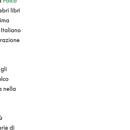
ta
Folco
ri libri
sima
 Italiano
orazione
gli
olco
a nella
ù
rie di