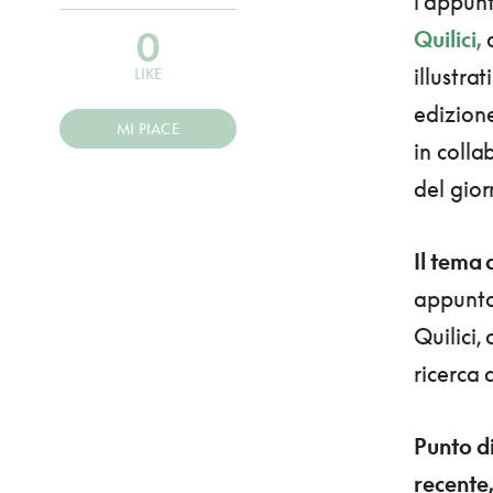
l’appun
0
Quilici,
a
illustra
LIKE
edizione
MI PIACE
in colla
del gior
Il tema 
appunta
Quilici,
ricerca 
Punto di
recente