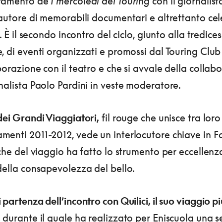
tamento de
I mercoledì del Touring
con il giornalis
utore di memorabili documentari e altrettanto celeb
ti. È il secondo incontro del ciclo, giunto alla tredice
, di eventi organizzati e promossi dal Touring Club
borazione con il teatro e che si avvale della collab
nalista Paolo Pardini in veste moderatore.
dei Grandi Viaggiatori,
fil rouge che unisce tra loro 
menti 2011-2012, vede un interlocutore chiave in F
 che del viaggio ha fatto lo strumento per eccellenz
della consapevolezza del bello.
 partenza dell’incontro con Quilici, il suo viaggio pi
,
durante il quale ha realizzato per Eniscuola una se