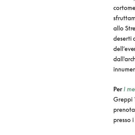
cortome
sfruttam
allo Str
deserti 
dell’eve
dall'arc
innumere
Per
I me
Greppi 1
prenota
presso i