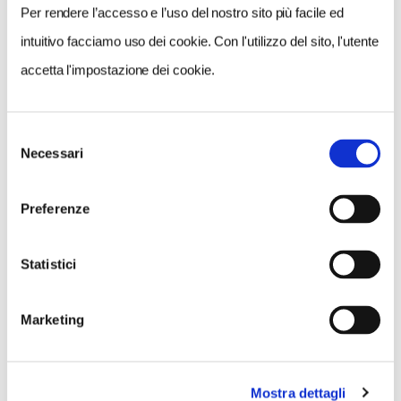
quota
entro e non oltre il 29 ottobre
p.v. sul c/c:
Per rendere l’accesso e l’uso del nostro sito più facile ed
DE 16100110012626058895
intuitivo facciamo uso dei cookie. Con l'utilizzo del sito, l'utente
accetta l'impostazione dei cookie.
CONDIVIDI
Selezione
Necessari
del
consenso
Preferenze
QUANDO
11 Novembre 2023
Statistici
RIMANDATA A DATA DA DESTINARSI
Marketing
ORGANIZZATORE
Club di Territorio di Palermo
Mostra dettagli