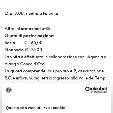
Ore 18:00: rientro a Palermo
Altre informazioni utili:
Quota di partecipazione:
Socio € 65,00
Non socio € 75,00
La visita è effettuata in collaborazione con l’Agenzia di
Viaggio Conca d’Oro
La quota comprende
: bus privato A.R, assicurazione
R.C. e infortuni, biglietti di ingresso alla Valle dei Templi,
alla Kolymbetra con visita al giardino e ipogeo, visita
della Cattedrale con guida, all’ipogeo Vescovado.
Conferma della partecipazione via mail a:
palermo@volontaritouring.it
e versamento della
Questo sito web utilizza i cookie