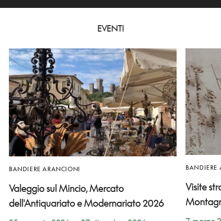
EVENTI
BANDIERE
BANDIERE ARANCIONI
Visite st
Valeggio sul Mincio, Mercato
Montag
dell'Antiquariato e Modernariato 2026
7 marzo 