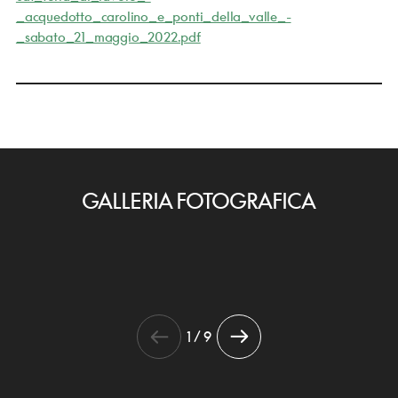
_acquedotto_carolino_e_ponti_della_valle_-
_sabato_21_maggio_2022.pdf
GALLERIA FOTOGRAFICA
1 / 9