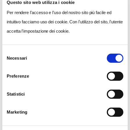
Questo sito web utilizza i cookie
Il Volontario Touring accompagnatore ha la facoltà di
variare l’itinerario.
Per rendere l’accesso e l’uso del nostro sito più facile ed
La manifestazione non si effettua in caso di pioggia.
intuitivo facciamo uso dei cookie. Con l'utilizzo del sito, l'utente
Il Club di Territorio “Terra di Lavoro” del Touring Club
accetta l'impostazione dei cookie.
Italiano si riserva il diritto di accettare o meno la
prenotazione.
Manifestazione organizzata per i soci e gli amici del
Selezione
Necessari
del
TCI e soggetta al regolamento della Commissione
consenso
regionale consoli della Campania.
Preferenze
Sono ammessi in via eccezionale i non soci perché
possano constatare la qualità e l’interesse delle nostre
manifestazioni, e quindi associarsi.
Statistici
Marketing
CONDIVIDI