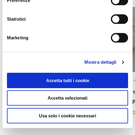
Preferenze
Statistici
Marketing
Mostra dettagli
BANDIERE
Accetta tutti i cookie
BANDIERE ARANCIONI
Visite st
Valeggio sul Mincio, Mercato
Accetta selezionati
Montag
dell'Antiquariato e Modernariato 2026
7 marzo 
25 gennaio 2026 — 27 dicembre 2026
Usa solo i cookie necessari