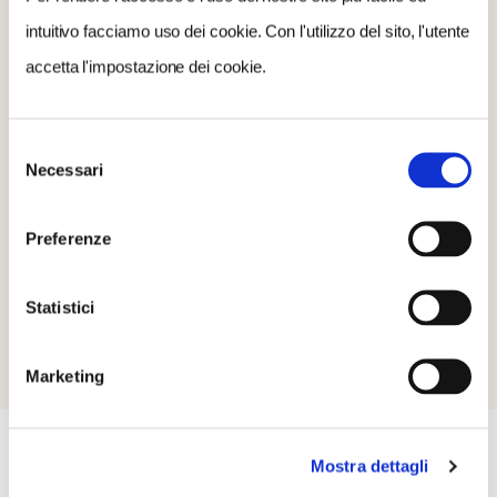
09 Settembre 2022
intuitivo facciamo uso dei cookie. Con l'utilizzo del sito, l'utente
21:15
accetta l'impostazione dei cookie.
CONTATTI
0429 81320
Selezione
ufficioturistico@comune.montagnana.pd.it
Necessari
del
consenso
Preferenze
SITO WEB
https://www.compagniaprototeatro.com
Statistici
Marketing
EVENTI
Mostra dettagli