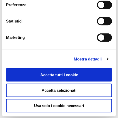
Preferenze
QUANDO
12 Marzo 2022
Statistici
Ore 9:30
Marketing
RITROVO
Ore 9:30 davanti alla Basilica di Santa Pudenziana (Via
Urbana, 160)
Mostra dettagli
ORGANIZZATORE
Accetta tutti i cookie
Punto Touring di Roma
Accetta selezionati
CONTATTI
0636005281
Usa solo i cookie necessari
libreria.ptroma@touringclub.it