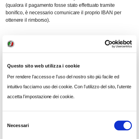
(qualora il pagamento fosse stato effettuato tramite
bonifico, è necessario comunicare il proprio IBAN per
ottenere il rimborso).
Altre informazioni utili:
Quota di partecipazione: € 12 Soci TCI – € 16 non
soci
Visita guidata con un numero limitato di
partecipanti, distanziamento, mascherina FFP2
Questo sito web utilizza i cookie
obbligatoria e sistemi di radio-amplificazione sanificati
(€ 1,50 da pagare in loco).
SUPER GREEN
Per rendere l’accesso e l’uso del nostro sito più facile ed
PASS
OBBLIGATORIO.
intuitivo facciamo uso dei cookie. Con l'utilizzo del sito, l'utente
accetta l'impostazione dei cookie.
CONDIVIDI
Selezione
Necessari
del
consenso