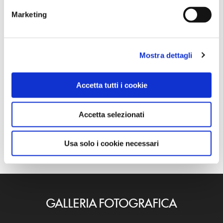
Marketing
GUIDA
Presente
Mostra dettagli
Download file
Accetta tutti i cookie
locandina_san_saba_13_febbraio_2022_-_2.pdf
Accetta selezionati
Usa solo i cookie necessari
GALLERIA FOTOGRAFICA