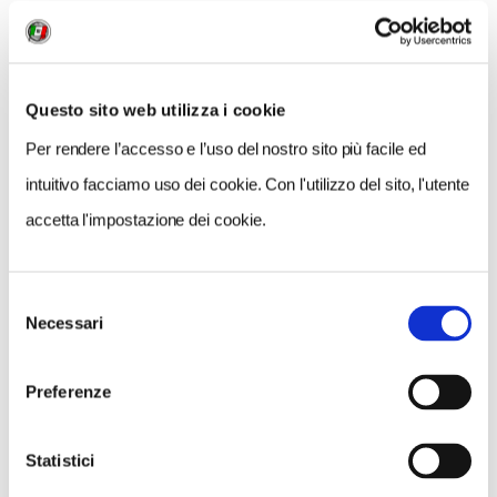
QUANDO
Questo sito web utilizza i cookie
13 Febbraio 2022
Per rendere l’accesso e l’uso del nostro sito più facile ed
Inizio visita alle ore: 9.45
intuitivo facciamo uso dei cookie. Con l'utilizzo del sito, l'utente
RITROVO
accetta l'impostazione dei cookie.
ore 9,30 all'ingresso della Basilica di San Saba (Via San
Saba, angolo Via Flaminio Ponzio)
Selezione
Necessari
del
ORGANIZZATORE
consenso
Club di Territorio di Roma del Touring Club Italiano
Preferenze
CONTATTI
Statistici
roma@volontaritouring.it