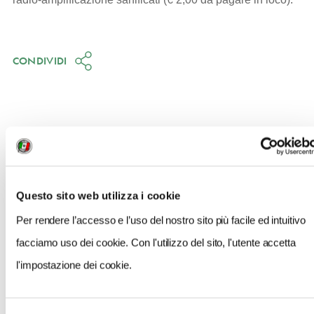
CONDIVIDI
QUANDO
26 Marzo 2022
Questo sito web utilizza i cookie
Ore 16:00
Per rendere l’accesso e l’uso del nostro sito più facile ed intuitivo
RITROVO
facciamo uso dei cookie. Con l'utilizzo del sito, l'utente accetta
Ore 16:00 a Piazza di Spagna, 27 (davanti al negozio di
Acqua di Parma) - Fine itinerario: Ore 17:45 circa a Piazza
l'impostazione dei cookie.
Navona (davanti alla chiesa di Sant’Agnese in Agone)