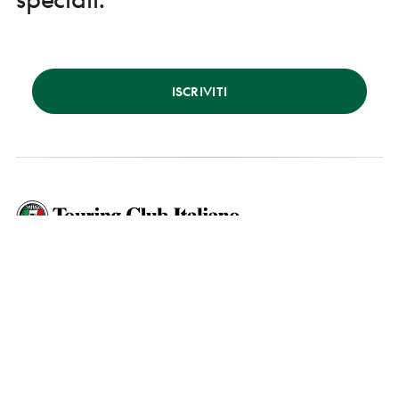
ISCRIVITI
Chi siamo
Destinazioni
Cosa facciamo
Eventi
Cosa puoi fare tu
Notizie dal TCI
Per le Aziende
Consigli di Viaggio