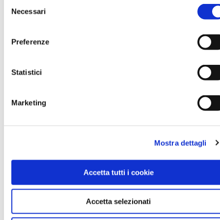
Selezione
ORGANIZZATORE
Necessari
del
Punto Touring di Roma
consenso
Preferenze
CONTATTI
Statistici
0636005281
libreria.ptroma@touringclub.it
Marketing
GUIDA
Maurizio Canforini
Mostra dettagli
REFERENTE
Accetta tutti i cookie
Punto Touring di Roma
Accetta selezionati