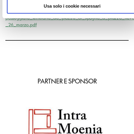
Download file
Usa solo i cookie necessari
passeggiata_letteraria_da_piazza_di_spagna_a_piazza_nav
_26_marzo.pdf
PARTNER E SPONSOR