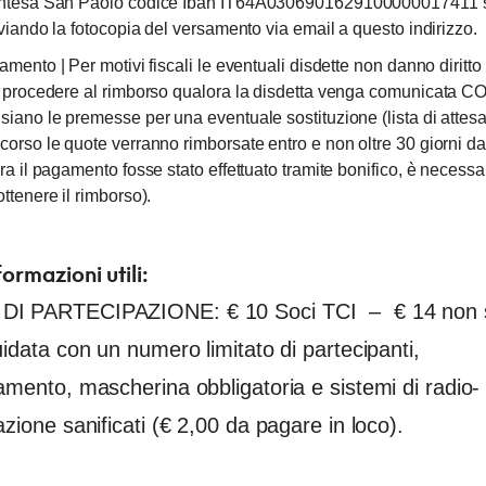
Intesa San Paolo
codice Iban IT64A0306901629100000017411
nviando la fotocopia del versamento via email a questo indirizzo.
lamento
| Per motivi fiscali le eventuali disdette non danno diritt
rà procedere al rimborso qualora la disdetta venga comunicata
iano le premesse per una eventuale sostituzione (lista di attesa)
orso le quote verranno rimborsate entro e non oltre 30 giorni da
ra il pagamento fosse stato effettuato tramite bonifico, è necessa
ttenere il rimborso).
formazioni utili:
I PARTECIPAZIONE: € 10 Soci TCI – € 14 non 
uidata con un numero limitato di partecipanti,
amento, mascherina obbligatoria e sistemi di radio-
azione sanificati (€ 2,00 da pagare in loco).