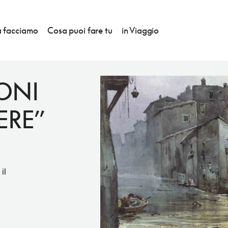
 facciamo
Cosa puoi fare tu
in Viaggio
IONI
ERE”
il