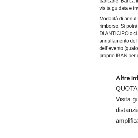
bancarie: Banca 
visita guidata e i
Modalità di annul
rimborso. Si pot
DI ANTICIPO o ci s
annullamento del c
dell’evento (qualo
proprio IBAN per o
Altre in
QUOTA D
Visita g
distanzi
amplific