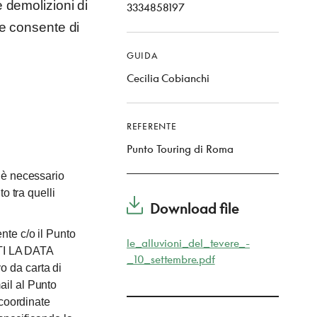
e demolizioni di
3334858197
che consente di
GUIDA
Cecilia Cobianchi
REFERENTE
Punto Touring di Roma
 è necessario
o tra quelli
Download file
nte c/o il Punto
le_alluvioni_del_tevere_-
TI LA DATA
_10_settembre.pdf
o da carta di
ail al Punto
 coordinate