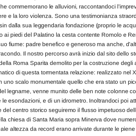
 che commemorano le alluvioni, raccontandoci l’impreve
re e la loro violenza. Sono una testimonianza straord
 sin dalla sua leggendaria fondazione (proprio le acqu
o ai piedi del Palatino la cesta contente Romolo e Re
l suo fiume: padre benefico e generoso ma anche, d’alt
racondo. Il nostro percorso avrà inizio dal sito dello st
della Roma Sparita demolito per la costruzione degli 
tico di questa tormentata relazione: realizzato nel X
n uno scalo monumentale quello che era stato un picc
 del legname, venne munito delle ben note colonne co
re le esondazioni, e di un idrometro. Inoltrandoci poi at
 del centro storico seguiremo il flusso impetuoso del
della chiesa di Santa Maria sopra Minerva dove numero
ale altezza da record erano arrivate durante le piene