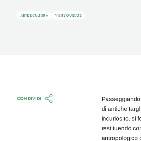
ARTE E CULTURA
VISITE GUIDATE
CONDIVIDI
Passeggiando p
di antiche targh
incuriosito, si
restituendo co
antropologico 