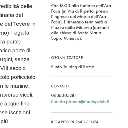
Ore 18:00 alla fontana dell’Ara
dibilità delle
Pacis (in Via di Ripetta, presso
inaria del
l’ingresso del Museo dell’Ara
Pacis). L’itinerario terminerà a
e del Tevere in
Piazza della Minerva (davanti
mo) - lega la
alla chiesa di Santa Maria
Sopra Minerva).
ra parte,
orico porto di
ORGANIZZATORE
argini, senza
Punto Touring di Roma
VIII secolo
olo porticciolo
n le manine,
CONTATTI
traverso vicoli,
0636005281
libreria.ptroma@touringclub.it
le acque fino
se iscrizioni
 più
RECAPITO DI EMERGENZA