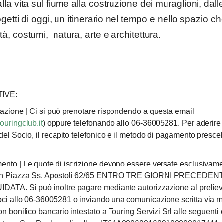
lla vita sul fiume alla costruzione dei muraglioni, dall
rogetti di oggi, un itinerario nel tempo e nello spazio 
à, costumi, natura, arte e architettura.
IVE:
tazione
| Ci si può prenotare rispondendo a questa email
ouringclub.it
) oppure telefonando allo 06-36005281. Per aderire
del Socio, il recapito telefonico e il metodo di pagamento prescelt
mento
| Le quote di iscrizione devono essere versate esclusivame
 in Piazza Ss. Apostoli 62/65 ENTRO TRE GIORNI PRECEDEN
ATA. Si può inoltre pagare mediante autorizzazione al preliev
ci allo 06-36005281 o inviando una comunicazione scritta via m
n bonifico bancario intestato a Touring Servizi Srl alle seguenti