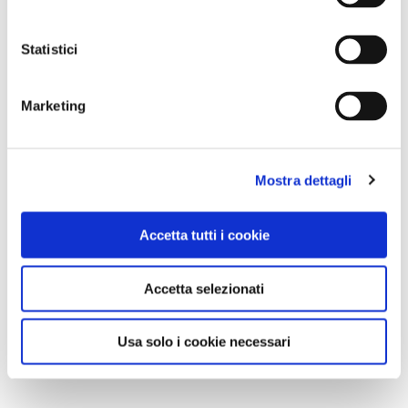
libreria.ptroma@touringclub.it
Statistici
GUIDA
Marketing
Flavia Fioravanti
REFERENTE
Mostra dettagli
Punto Touring di Roma
Accetta tutti i cookie
Download file
Accetta selezionati
porta_asinaria_-_15_ottobre.pdf
Usa solo i cookie necessari