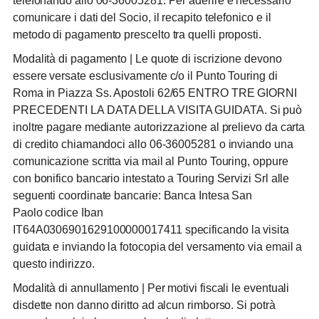
telefonando allo 06-36005281. Per aderire è necessario
comunicare i dati del Socio, il recapito telefonico e il
metodo di pagamento prescelto tra quelli proposti.
Modalità di pagamento
| Le quote di iscrizione devono
essere versate esclusivamente c/o il Punto Touring di
Roma in Piazza Ss. Apostoli 62/65 ENTRO TRE GIORNI
PRECEDENTI LA DATA DELLA VISITA GUIDATA. Si può
inoltre pagare mediante autorizzazione al prelievo da carta
di credito chiamandoci allo 06-36005281 o inviando una
comunicazione scritta via mail al Punto Touring, oppure
con bonifico bancario intestato a Touring Servizi Srl alle
seguenti coordinate bancarie: Banca Intesa San
Paolo
codice Iban
IT64A0306901629100000017411
specificando la visita
guidata e inviando la fotocopia del versamento via email a
questo indirizzo.
Modalità di annullamento
| Per motivi fiscali le eventuali
disdette non danno diritto ad alcun rimborso. Si potrà