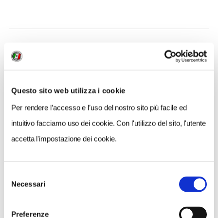
QUANDO
15 Ottobre 2022
Ore 11:15
Questo sito web utilizza i cookie
RITROVO
Per rendere l’accesso e l’uso del nostro sito più facile ed
Ore 11:15 a Piazzale Appio (lato Basilica San Giovanni in
Laterano)
intuitivo facciamo uso dei cookie. Con l'utilizzo del sito, l'utente
accetta l'impostazione dei cookie.
ORGANIZZATORE
Punto Touring di Roma
Selezione
Necessari
del
consenso
CONTATTI
Preferenze
0636005281