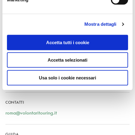
QUANDO
Mostra dettagli
01 Ottobre 2023
RITROVO
Accetta tutti i cookie
In dipendenza dagli itinerari proposti
Accetta selezionati
ORGANIZZATORE
Usa solo i cookie necessari
Club di Territorio di Roma del Touring Club Italiano
CONTATTI
roma@volontaritouring.it
GUIDA