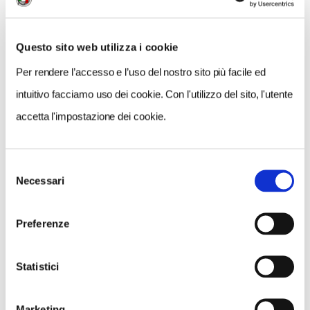
Prenotazioni dal 25 al 29 settembre 2023
all’indirizzo email
Questo sito web utilizza i cookie
roma@volontaritouring.it
Per rendere l’accesso e l’uso del nostro sito più facile ed
Condizioni di partecipazione:
Le passeggiate
proposte dai Volontari del Touring per l’Appia Day
intuitivo facciamo uso dei cookie. Con l'utilizzo del sito, l'utente
sono aperte a tutti
accetta l'impostazione dei cookie.
Nell’email di prenotazione indicare:
– Nome,
cognome, numero di telefono per ogni partecipante
Selezione
Numero massimo di partecipanti per ogni
Necessari
del
passeggiata: 30
consenso
Preferenze
CONDIVIDI
Statistici
Marketing