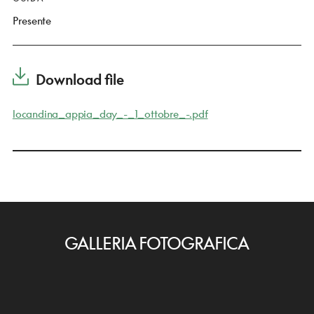
Presente
Download file
locandina_appia_day_-_1_ottobre_-.pdf
GALLERIA FOTOGRAFICA