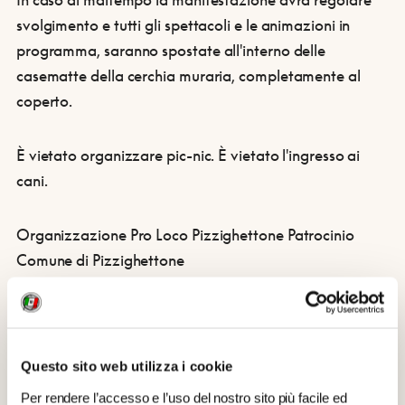
svolgimento e tutti gli spettacoli e le animazioni in
programma, saranno spostate all'interno delle
casematte della cerchia muraria, completamente al
coperto.
È vietato organizzare pic-nic.
È vietato l'ingresso ai
cani.
Organizzazione Pro Loco Pizzighettone
Patrocinio
Comune di Pizzighettone
Pizzighettone Medievale è un evento inserito
nell'ambito di “La Fortezza di Pizzighettone: il
Medioevo” progetto realizzato grazie al contributo di
Questo sito web utilizza i cookie
Regione Lombardia. Organizzazione Pro loco
Per rendere l’accesso e l’uso del nostro sito più facile ed