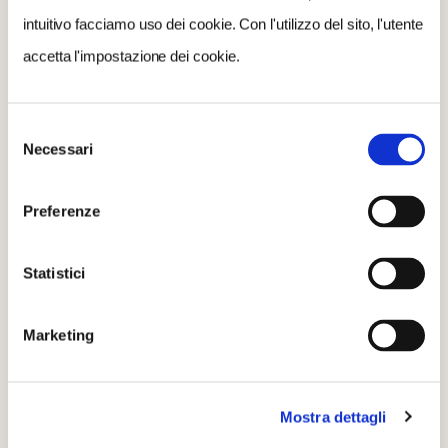
Pizzighettone ed al patrocinio Comune di
intuitivo facciamo uso dei cookie. Con l'utilizzo del sito, l'utente
Pizzighettone.
accetta l'impostazione dei cookie.
CONDIVIDI
Selezione
Necessari
del
consenso
Preferenze
Statistici
Marketing
Scopri di più su
Pizzighettone
QUANDO
Mostra dettagli
25 Settembre 2022