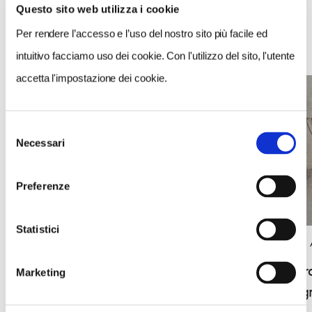
Questo sito web utilizza i cookie
Per rendere l’accesso e l’uso del nostro sito più facile ed
EVENTI
intuitivo facciamo uso dei cookie. Con l'utilizzo del sito, l'utente
accetta l'impostazione dei cookie.
Selezione
Necessari
del
consenso
Preferenze
Statistici
BANDIERE
BANDIERE ARANCIONI
Visite st
Valeggio sul Mincio, Mercato
Marketing
Montag
dell'Antiquariato e Modernariato 2026