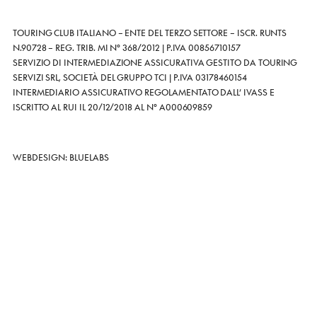
TOURING CLUB ITALIANO – ENTE DEL TERZO SETTORE – ISCR. RUNTS
N.90728 – REG. TRIB. MI N° 368/2012
| P.IVA 00856710157
SERVIZIO DI INTERMEDIAZIONE ASSICURATIVA GESTITO DA TOURING
SERVIZI SRL, SOCIETÀ DEL GRUPPO TCI | P.IVA 03178460154
INTERMEDIARIO ASSICURATIVO REGOLAMENTATO DALL’ IVASS E
ISCRITTO AL RUI IL 20/12/2018 AL N° A000609859
WEBDESIGN: BLUELABS