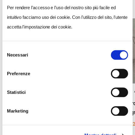
EVENTI
Per rendere l’accesso e l’uso del nostro sito più facile ed
intuitivo facciamo uso dei cookie. Con l'utilizzo del sito, l'utente
accetta l'impostazione dei cookie.
Selezione
Necessari
del
consenso
Preferenze
BANDIERE
Statistici
BANDIERE ARANCIONI
Visite st
Valeggio sul Mincio, Mercato
Montag
Marketing
dell'Antiquariato e Modernariato 2026
7 marzo 
25 gennaio 2026 — 27 dicembre 2026