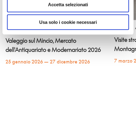
Accetta selezionati
Usa solo i cookie necessari
BANDIERE
BANDIERE ARANCIONI
Visite st
Valeggio sul Mincio, Mercato
Montag
dell'Antiquariato e Modernariato 2026
7 marzo 
25 gennaio 2026 — 27 dicembre 2026