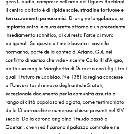
gens Claudia, comprese nell’area dei Ligures Baebiani.
Il centro abitato è di
ripide scale, stradine tortuose e
terrazzamenti panoramici
. Di origine longobarda, si
impianta entro le mura erette attorno a un precedente
insediamento sannitico, di cui resta l’arce di mura
poligonali. Su queste ultime è basato il castello
normanno, parte della contea di Ariano. Qui, nel
conflitto dinastico che vide vincente Carlo III d’Angiò,
abitò sua moglie Margherita di Durazzo con i figli, tra i
quali il futuro re Ladislao. Nel 1381 la regina concesse
all’Universitas il rinnovo degli antichi Statuti,
eccezionale documento per la comunità assurta al
rango di città popolosa ed agiata, come testimoniato
dalle 13 parrocchie e numerose chiese presenti nel XIV
secolo. Dalla corona angioina il feudo passò ai
Gaetani, che vi edificarono il palazzo comitale e ne