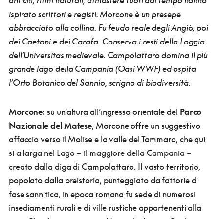
antichi, ritmi naturali, atmosfere fuori dal tempo hanno
ispirato scrittori e registi. Morcone è un presepe
abbracciato alla collina. Fu feudo reale degli Angiò, poi
dei Caetani e dei Carafa. Conserva i resti della Loggia
dell’Universitas medievale. Campolattaro domina il più
grande lago della Campania (Oasi WWF) ed ospita
l’Orto Botanico del Sannio, scrigno di biodiversità.
Morcone:
su un’altura all’ingresso orientale del
Parco
Nazionale del Matese
, Morcone offre un suggestivo
affaccio verso il Molise e la valle del Tammaro, che qui
si allarga nel Lago – il maggiore della Campania –
creato dalla diga di Campolattaro. Il vasto territorio,
popolato dalla preistoria, punteggiato da fattorie di
fase sannitica, in epoca romana fu sede di numerosi
insediamenti rurali e di ville rustiche appartenenti alla