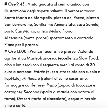
# Ore 9.45 :
Visita guidata al centro antico con
illustrazione degli aspetti salienti. Il percorso tocca:
Santa Maria de Stampatis, piazza del Pozzo, piazza
San Bernardino, Santissima Annunziata, casa Sannia,
porta San Marco, antico Mulino Florio.
Al termine (mezzi propri) spostamento a contrada
Piana per il pranzo.
#
Ore 13.00 :
Pranzo facoltativo presso l’Azienda
agrituristica Mastrofrancesco (eccellenza Slow Food,
cibo a km zero) con il seguente menù al costo di 30
euro a persona:
Entrée
(zucca, stracciata con rucola e
liquirizia),
Antipasto
(salumi di suino casertano,
formaggi e confetture),
Primo
(zuppa di taccozze e
castagne),
Secondo
(spalla di maiale con patate al
forno),
Dessert
(torta al cioccolato), acqua minerale,
vino e caffè.