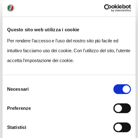
#
Ore 15.15 :
Spostamento con mezzi propri a
Campolattaro.
#
Ore 15.30 :
Visita guidata all’Orto Botanico del
Questo sito web utilizza i cookie
Sannio, che accoglie tra l’altro 140 varietà di frutti
antichi e numerose erbe officinali e commestibili. Per
Per rendere l’accesso e l’uso del nostro sito più facile ed
concludere, rapido tour del centro antico.
intuitivo facciamo uso dei cookie. Con l'utilizzo del sito, l'utente
#
Ore 18.00 :
Termine della manifestazione.
accetta l'impostazione dei cookie.
Si ringrazia per la collaborazione l’Amministrazione
Comunale di Morcone e l’Associazione il Presepe nel
Presepe.
Selezione
Necessari
del
Quote di partecipazione:
consenso
– Socio TCI € 3,00
– Non Socio € 5,00
Preferenze
Informazioni, prenotazioni e pagamenti:
Succursale Touring di Benevento
Statistici
Rotolando verso Sud