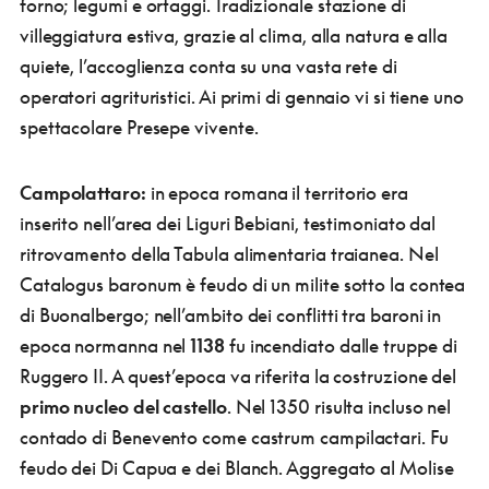
forno; legumi e ortaggi. Tradizionale stazione di
villeggiatura estiva, grazie al clima, alla natura e alla
quiete, l’accoglienza conta su una vasta rete di
operatori agrituristici. Ai primi di gennaio vi si tiene uno
spettacolare Presepe vivente.
Campolattaro:
in epoca romana il territorio era
inserito nell’area dei Liguri Bebiani, testimoniato dal
ritrovamento della Tabula alimentaria traianea. Nel
Catalogus baronum è feudo di un milite sotto la contea
di Buonalbergo; nell’ambito dei conflitti tra baroni in
epoca normanna nel
1138
fu incendiato dalle truppe di
Ruggero II. A quest’epoca va riferita la costruzione del
primo nucleo del castello
. Nel 1350 risulta incluso nel
contado di Benevento come castrum campilactari. Fu
feudo dei Di Capua e dei Blanch. Aggregato al Molise