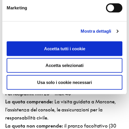
Via G. B. Perasso 7 – Benevento
Marketing
LUN-VEN: 9,00/13,00 -16,00/19,30
SAB: 9,00 / 13,00 tel. 0824 29499
email
enzo@rotolandoversosud.net
Mostra dettagli
Le prenotazioni sono aperte fino ad esaurimento dei
posti disponibili.
Accetta tutti i cookie
Trasporti:
mezzi propri
Volontario Touring accompagnatore e telefono
Accetta selezionati
attivo il giorno della visita:
socio Lorenzo Piombo 338
343 1737
Usa solo i cookie necessari
Guida:
socio Lorenzo Piombo
Partecipanti:
min 25 – max 40
La quota comprende:
La visita guidata a Morcone,
l’assistenza del console, le assicurazioni per la
responsabilità civile.
La quota non comprende:
il pranzo facoltativo (30