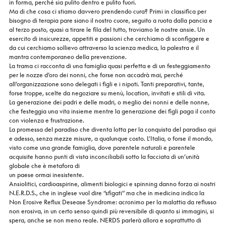
in forma, perché sia pulito dentro e pulito fuori.
Ma di che cosa ci stiamo davvero prendendo cura? Primi in classifica per
bisogno di terapia pare siano il nostro cuore, seguito a ruota dalla pancia e
al terzo posto, quasi a tirare le fila del tutto, troviamo le nostre ansie. Un
esercito di insicurezze, appetiti e passioni che cerchiamo di sconfiggere e
da cui cerchiamo sollievo attraverso la scienza medica, la palestra e il
mantra contemporaneo della prevenzione.
La trama ci racconta di una famiglia quasi perfetta e di un festeggiamento
per le nozze d’oro dei nonni, che forse non accadrà mai, perché
all’organizzazione sono delegati i figli e i nipoti. Tanti preparativi, tante,
forse troppe, scelte da negoziare su menù, location, invitati e stili di vita.
La generazione dei padri e delle madri, o meglio dei nonni e delle nonne,
che festeggia una vita insieme mentre la generazione dei figli paga il conto
con violenza e frustrazione.
La promessa del paradiso che diventa lotta per la conquista del paradiso qui
e adesso, senza mezze misure, a qualunque costo. L’Italia, o forse il mondo,
visto come una grande famiglia, dove parentele naturali e parentele
acquisite hanno punti di vista inconciliabili sotto la facciata di un’unità
globale che è metafora di
un paese ormai inesistente.
Ansiolitici, cardioaspirine, alimenti biologici e spinning danno forza ai nostri
N.E.R.D.S., che in inglese vuol dire “sfigati” ma che in medicina indica la
Non Erosive Reflux Desease Syndrome: acronimo per la malattia da reflusso
non erosiva, in un certo senso quindi più reversibile di quanto si immagini, si
spera, anche se non meno reale. NERDS parlerà allora e soprattutto di