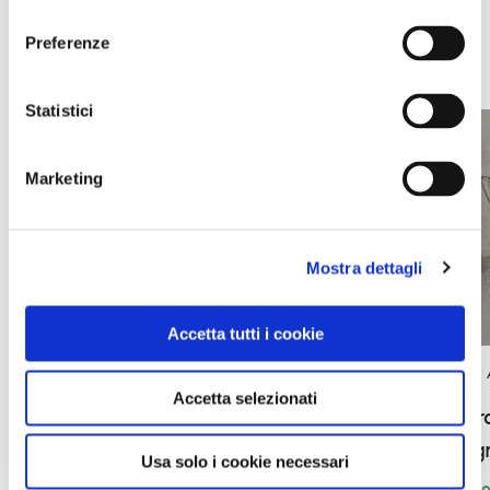
consenso
Preferenze
EVENTI
Statistici
Marketing
Mostra dettagli
Accetta tutti i cookie
BANDIERE
BANDIERE ARANCIONI
Accetta selezionati
Visite st
Valeggio sul Mincio, Mercato
Montag
dell'Antiquariato e Modernariato 2026
Usa solo i cookie necessari