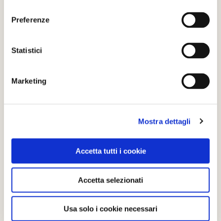
consenso
Scopri di più su
Cannero Riviera
Preferenze
QUANDO
Statistici
dal 12 Marzo 2022 al 20 Marzo 2022
10.30-18.00
Marketing
CONTATTI
0323-788943
Mostra dettagli
cannero@distrettolaghi.it
Accetta tutti i cookie
SITO WEB
https://www.cannero.it
Accetta selezionati
Usa solo i cookie necessari