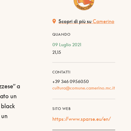
Scopri di più su
Camerino
QUANDO
09 Luglio 2021
21,15
CONTATTI
+39 346 0956050
zzese” a
cultura@comune.camerino.mc.it
cato un
 black
SITO WEB
i un
https://www.sparse.eu/en/