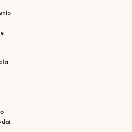
ento
i
ne
a la
mo
 dai