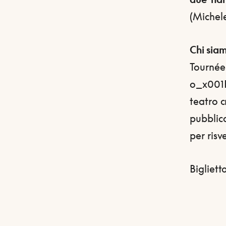
(Michel
Chi sia
Tournée
o_x001F_
teatro c
pubblico
per risv
Bigliett