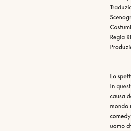
Traduzi
Scenogr
Costumi
Regia R
Produzi
Lo spet
In ques
causa d
mondo ma
comedy. 
uomo ch