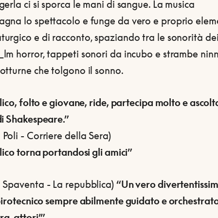
erla ci si sporca le mani di sangue. La musica
gna lo spettacolo e funge da vero e proprio elem
urgico e di racconto, spaziando tra le sonorità de
lm horror, tappeti sonori da incubo e strambe nin
otturne che tolgono il sonno.
lico, folto e giovane, ride, partecipa molto e ascolt
di Shakespeare.”
oli - Corriere della Sera)
lico torna portandosi gli amici”
 Spaventa - La repubblica)
“Un vero divertentissi
pirotecnico sempre abilmente guidato e orchestrato
ra-attori’”