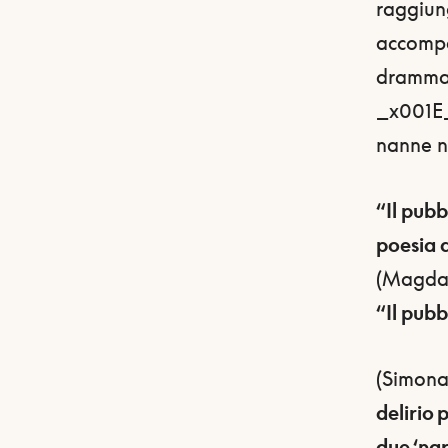
raggiung
accompa
drammat
_x001E_
nanne n
“Il pubb
poesia 
(Magda P
“Il pubb
(Simona
delirio 
due ‘nar