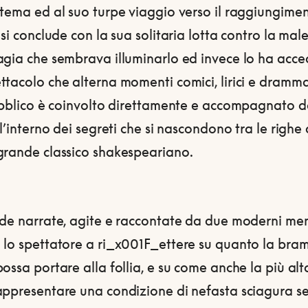
tema ed al suo turpe viaggio verso il raggiungime
 si conclude con la sua solitaria lotta contro la mal
agia che sembrava illuminarlo ed invece lo ha acce
tacolo che alterna momenti comici, lirici e drammat
pubblico è coinvolto direttamente e accompagnato d
ll’interno dei segreti che si nascondono tra le righe 
grande classico shakespeariano.
de narrate, agite e raccontate da due moderni mene
 lo spettatore a ri_x001F_ettere su quanto la bram
ossa portare alla follia, e su come anche la più alt
appresentare una condizione di nefasta sciagura se