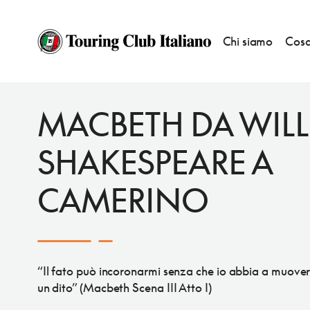
Chi siamo
Cosa
EVENTI
BANDIERE ARANCIONI
MACBETH DA WIL
SHAKESPEARE A
CAMERINO
“Il fato può incoronarmi senza che io abbia a muove
un dito” (Macbeth Scena III Atto I)