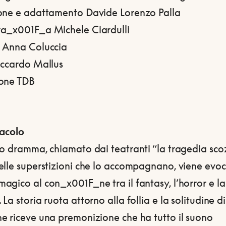
one e adattamento Davide Lorenzo Palla
a_x001F_a Michele Ciardulli
 Anna Coluccia
iccardo Mallus
one TDB
tacolo
to dramma, chiamato dai teatranti “la tragedia sco
elle superstizioni che lo accompagnano, viene evo
gico al con_x001F_ne tra il fantasy, l’horror e la
La storia ruota attorno alla follia e la solitudine d
e riceve una premonizione che ha tutto il suono