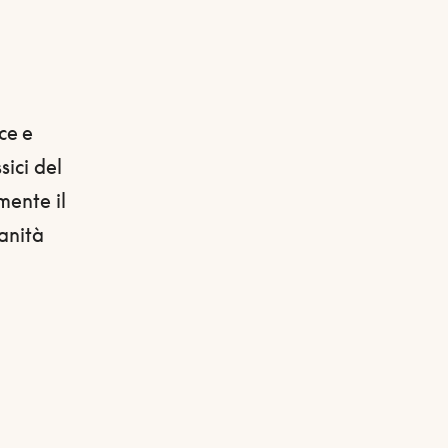
ce e
sici del
mente il
anità