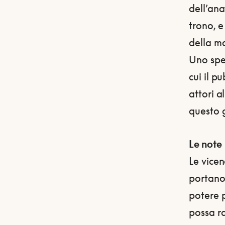
dell’ana
trono, e
della m
Uno spet
cui il 
attori a
questo 
Le note
Le vicen
portano
potere p
possa r