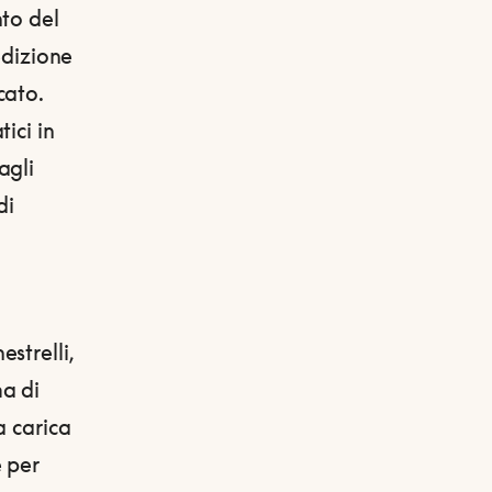
nto del
edizione
cato.
ici in
agli
di
strelli,
a di
a carica
 per