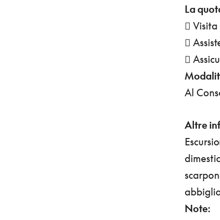
La quot
 Visita
 Assis
 Assicu
Modalit
Al Conso
Altre in
Escursi
dimesti
scarponc
abbigli
Note: