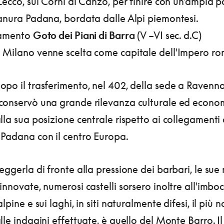
Lecco, sui Corni di Canzo, per finire con un'ampia 
ianura Padana, bordata dalle Alpi piemontesi.
iamento
Goto dei Piani di Barra
(V –VI sec. d.C)
 Milano venne scelta come capitale dell'Impero r
po il trasferimento, nel 402, della sede a Ravenna
conservò una grande rilevanza culturale ed econo
lla sua posizione centrale rispetto ai collegamenti 
 Padana con il centro Europa.
eggerla di fronte alla pressione dei barbari, le sue
innovate, numerosi castelli sorsero inoltre all'imbo
lpine e sui laghi, in siti naturalmente difesi, il più n
lle indagini effettuate, è quello del Monte Barro.
Il