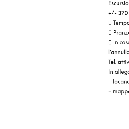
Escursio
+/- 370
 Tempo 
 Pranz
 In cas
l’annull
Tel. att
In alleg
– locand
– mappa