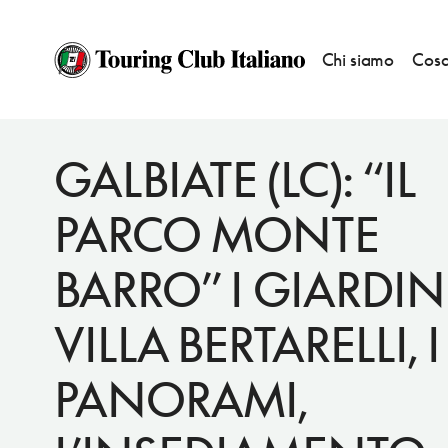
Chi siamo
Cosa
EVENTI
CONSOLI E VOLONTARI TCI
GALBIATE (LC): “IL
PARCO MONTE
BARRO” I GIARDINI
VILLA BERTARELLI, I
PANORAMI,