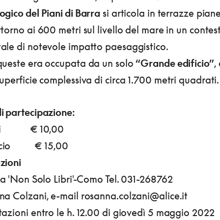
gico del Piani di Barra
si articola in terrazze pian
torno ai 600 metri sul livello del mare in un contes
ale di notevole impatto paesaggistico.
queste era occupata da un solo
“Grande edificio”
,
uperficie complessiva di circa 1.700 metri quadrati.
i partecipazione:
Tci € 10,00
ocio € 15,00
zioni
ia 'Non Solo Libri'-Como Tel. 031-268762
na Colzani, e-mail rosanna.colzani@alice.it
azioni entro le h. 12.00 di giovedì 5 maggio 2022