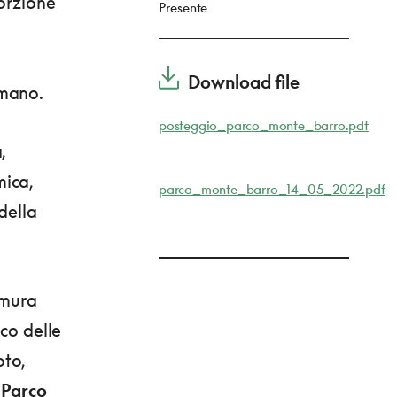
porzione
Presente
Download file
omano.
posteggio_parco_monte_barro.pdf
,
mica,
parco_monte_barro_14_05_2022.pdf
della
 mura
cco delle
oto,
Parco