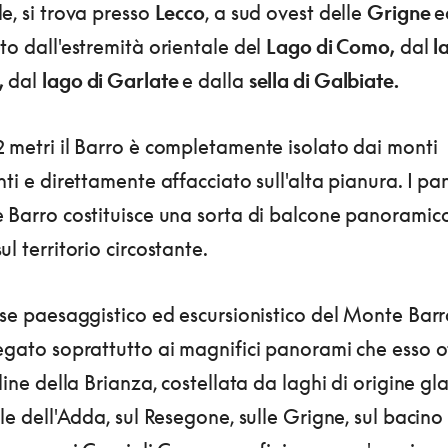
e, si trova presso
Lecco
, a sud ovest delle
Grigne
e
to dall'estremità orientale del
Lago di Como,
dal
l
,
dal
lago di Garlate
e dalla
sella di Galbiate.
 metri il Barro è completamente isolato dai monti
nti e direttamente affacciato sull'alta pianura.
I pa
e Barro costituisce una sorta di balcone panoramic
ul territorio circostante.
sse paesaggistico ed escursionistico del Monte Barr
egato soprattutto ai magnifici panorami che esso o
lline della Brianza, costellata da laghi di origine gla
lle dell'Adda, sul Resegone, sulle Grigne, sul bacino