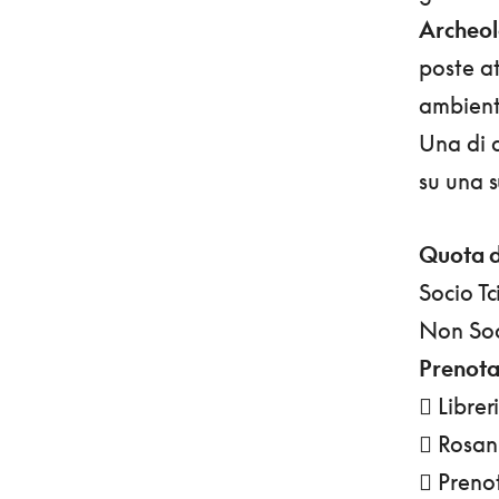
Archeolo
poste at
ambient
Una di 
su una s
Quota d
Socio 
Non S
Prenota
 Librer
 Rosan
 Prenot