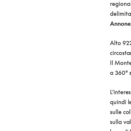
regional
delimita
Annone
Alto 922
circosta
Il Mont
a 360° s
L'intere
quindi l
sulle co
sulla va