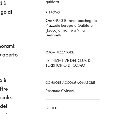
guidata
d è
ago di
RITROVO
Ore 09.30 Ritrovo parcheggio
Piazzale Europa a Galbiate
(Lecco) di fronte a Villa
Bertarelli
norami:
ORGANIZZATORE
o aperto
LE INIZIATIVE DEL CLUB DI
TERRITORIO DI COMO
o è
CONSOLE ACCOMPAGNATORE
ffre
Rosanna Colzani
ciale,
 del
GUIDA