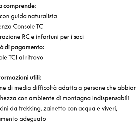
a comprende:
 con guida naturalista
tenza Console TCI
razione RC e infortuni per i soci
à di pagamento:
le TCI al ritrovo
formazioni utili:
one di media difficoltà adatta a persone che abbia
chezza con ambiente di montagna
Indispensabili
ini da trekking, zainetto con acqua e viveri,
amento adeguato