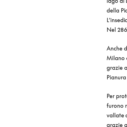
lago di 
della P
L’insed
Nel 286
Anche do
Milano 
grazie a
Pianura
Per prot
furono r
vallate a
grazie a