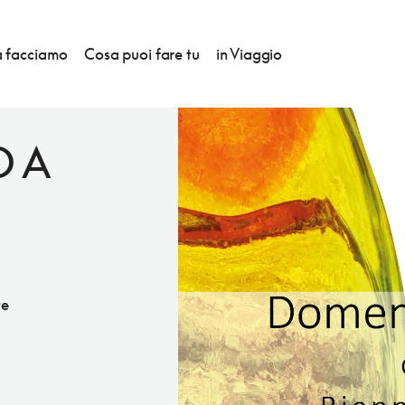
 facciamo
Cosa puoi fare tu
in Viaggio
O A
te