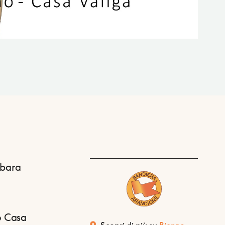
rbara
o Casa