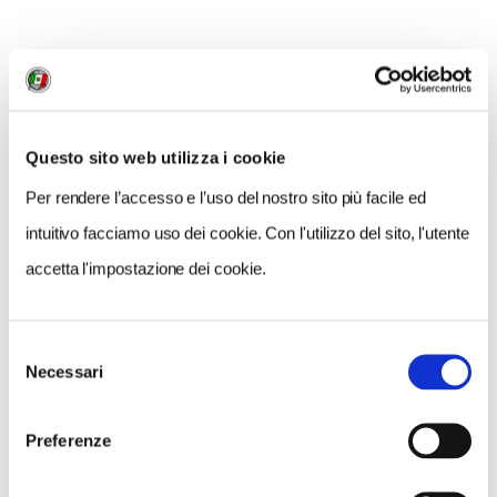
- Imbarco sul volo AT940 partenza alle ore 12.55 arrivo
ore 16.05
- All’arrivo a Roma Fiumicino, trasferimento in bus
Questo sito web utilizza i cookie
privato con destinazione Napoli.
Per rendere l’accesso e l’uso del nostro sito più facile ed
intuitivo facciamo uso dei cookie. Con l'utilizzo del sito, l'utente
- Arrivo a Napoli e fine dei servizi.
accetta l'impostazione dei cookie.
Come arrivare:
Raduno dei partecipanti a Napoli e trasferimento in
Selezione
Necessari
del
bus privato all’aeroporto di Roma Fiumicino.
consenso
Preferenze
Altre informazioni utili:
Quote di partecipazione: