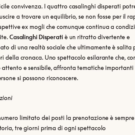
icile convivenza. I quattro casalinghi disperati pot
uscire a trovare un equilibrio, se non fosse per il r
rispettive ex mogli che comunque continua a condiz
ite.
Casalinghi Disperati
è un ritratto divertente e
to di una realtà sociale che ultimamente è salita 
ri della cronaca. Uno spettacolo esilarante che, co
attento e sensibile, affronta tematiche importanti 
rsone si possono riconoscere.
zioni
numero limitato dei posti la prenotazione è sempre
oria, tre giorni prima di ogni spettacolo