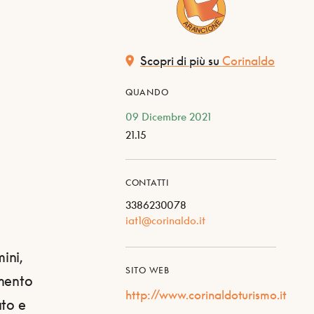
Scopri di più su
Corinaldo
QUANDO
09 Dicembre 2021
21.15
CONTATTI
3386230078
iat1@corinaldo.it
ini,
SITO WEB
amento
http://www.corinaldoturismo.it
ato e