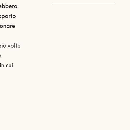
rebbero
apporto
ionare
più volte
n
in cui