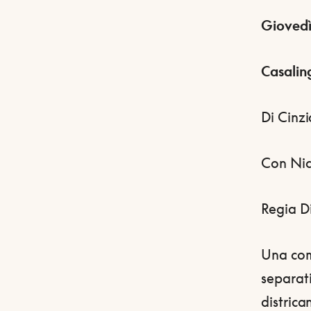
Giovedì
Casaling
Di Cinzi
Con Nico
Regia D
Una com
separat
distric