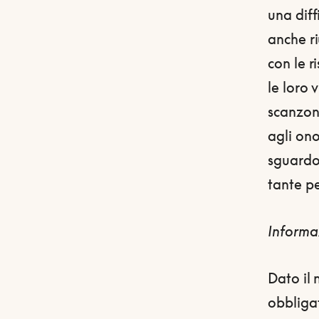
una diff
anche ri
con le 
le loro v
scanzona
agli ono
sguardo 
tante pe
Informa
Dato il 
obbligat