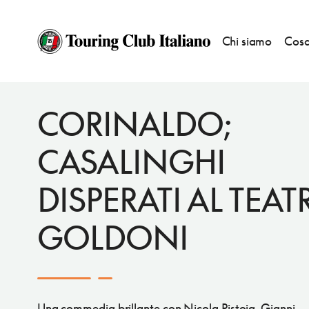
Chi siamo
Cosa
EVENTI
BANDIERE ARANCIONI
CORINALDO;
CASALINGHI
DISPERATI AL TEAT
GOLDONI
Una commedia brillante con Nicola Pistoia, Gianni