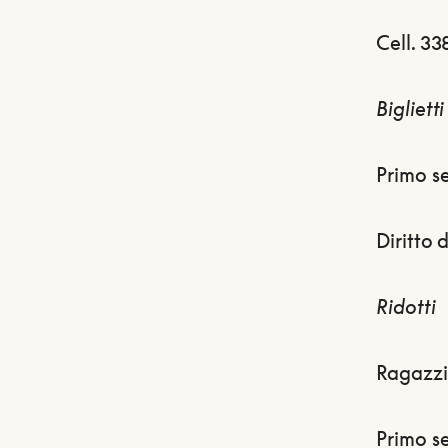
Cell. 3
Bigliett
Primo s
Diritto 
Ridotti
Ragazzi
Primo s