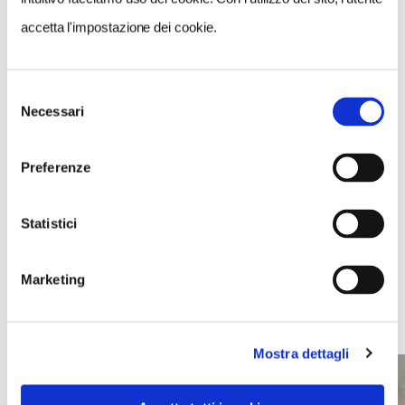
accetta l'impostazione dei cookie.
CONTATTI
0427709063
museocoltellerie@maniago.it
Selezione
Necessari
del
consenso
SITO WEB
Preferenze
https://www.museocoltelleriemaniago.it
Statistici
Marketing
EVENTI
Mostra dettagli