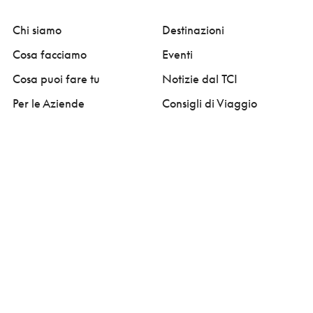
Chi siamo
Destinazioni
Cosa facciamo
Eventi
Cosa puoi fare tu
Notizie dal TCI
Per le Aziende
Consigli di Viaggio
Privacy Policy
Termini e condizioni
Cookie Policy
Benefici fiscali
Impostazione dei cookie
Whistleblowing
FAQ
Contatti
Network