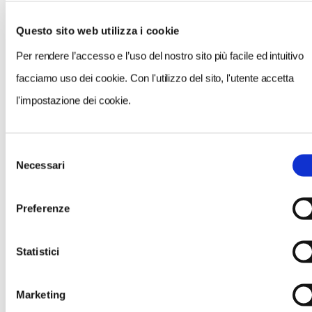
CONSOLE ACCOMPAGNATORE
Questo sito web utilizza i cookie
Console Regionale Emilia-Romagna Pier Luigi Bazzocchi
Per rendere l’accesso e l’uso del nostro sito più facile ed intuitivo
facciamo uso dei cookie. Con l'utilizzo del sito, l'utente accetta
GUIDA
l'impostazione dei cookie.
Pier Luigi Bazzocchi
Selezione
REFERENTE
Necessari
del
Saragoni Riccardo
consenso
Preferenze
Download file
Statistici
20231110_cesena_malatestiana_presentazionelabomba_volantin
Marketing