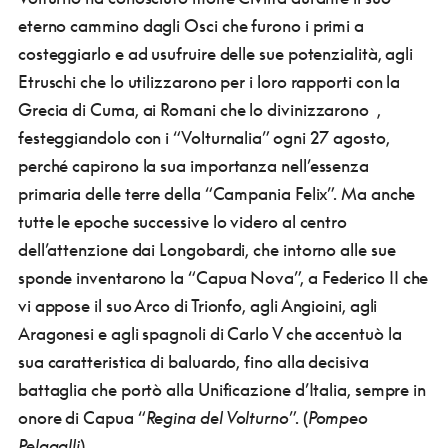
eterno cammino dagli Osci che furono i primi a
costeggiarlo e ad usufruire delle sue potenzialità, agli
Etruschi che lo utilizzarono per i loro rapporti con la
Grecia di Cuma, ai Romani che lo divinizzarono ,
festeggiandolo con i “Volturnalia” ogni 27 agosto,
perché capirono la sua importanza nell’essenza
primaria delle terre della “Campania Felix”. Ma anche
tutte le epoche successive lo videro al centro
dell’attenzione dai Longobardi, che intorno alle sue
sponde inventarono la “Capua Nova”, a Federico II che
vi appose il suo Arco di Trionfo, agli Angioini, agli
Aragonesi e agli spagnoli di Carlo V che accentuò la
sua caratteristica di baluardo, fino alla decisiva
battaglia che portò alla Unificazione d’Italia, sempre in
onore di Capua “
Regina del Volturno
”. (
Pompeo
Pelagalli
).