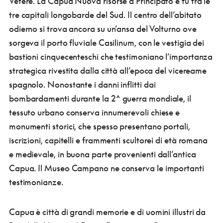
Vetere. La Capua Nuova risorse a Principato e fu tra le
tre capitali longobarde del Sud. Il centro dell’abitato
odierno si trova ancora su un’ansa del Volturno ove
sorgeva il porto fluviale Casilinum, con le vestigia dei
bastioni cinquecenteschi che testimoniano l’importanza
strategica rivestita dalla città all’epoca del vicereame
spagnolo. Nonostante i danni inflitti dai
bombardamenti durante la 2^ guerra mondiale, il
tessuto urbano conserva innumerevoli chiese e
monumenti storici, che spesso presentano portali,
iscrizioni, capitelli e frammenti scultorei di età romana
e medievale, in buona parte provenienti dall’antica
Capua. Il Museo Campano ne conserva le importanti
testimonianze.
Capua è città di grandi memorie e di uomini illustri da