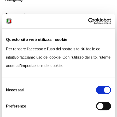
Come arrivare:
# Ore 9.30 :
Raduno dei partecipanti presso il Ponte
Romano – via Conte Landone
Questo sito web utilizza i cookie
Altre informazioni utili:
Per rendere l’accesso e l’uso del nostro sito più facile ed
programma di massima
intuitivo facciamo uso dei cookie. Con l'utilizzo del sito, l'utente
# Ore 9.30 :
Raduno dei partecipanti presso il Ponte
accetta l'impostazione dei cookie.
Romano – via Conte Landone – Capua. Saluti del
console del Touring Annamaria Troili, dell’Assessore alla
Cultura avv. Vincenzo Corcione e del Presidente
Selezione
dell’Associazione Volturnia Kayak Gennaro Iadicicco.
Necessari
del
Passeggiate in riviera alternate per fiume e per terra.
consenso
# Ore 13.00 :
Pranzo libero (locali suggeriti nella
Preferenze
seconda pagina).