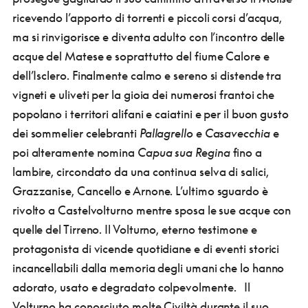
ricevendo l’apporto di torrenti e piccoli corsi d’acqua,
ma si rinvigorisce e diventa adulto con l’incontro delle
acque del Matese e soprattutto del fiume Calore e
dell’Isclero. Finalmente calmo e sereno si distende tra
vigneti e uliveti per la gioia dei numerosi frantoi che
popolano i territori alifani e caiatini e per il buon gusto
dei sommelier celebranti
Pallagrello e Casavecchia
e
poi alteramente nomina
Capua sua Regina
fino a
lambire, circondato da una continua selva di salici,
Grazzanise, Cancello e Arnone. L’ultimo sguardo è
rivolto a Castelvolturno mentre sposa le sue acque con
quelle del Tirreno. Il Volturno, eterno testimone e
protagonista di vicende quotidiane e di eventi storici
incancellabili dalla memoria degli umani che lo hanno
adorato, usato e degradato colpevolmente. Il
Volturno ha conosciuto molte Civiltà durante il suo