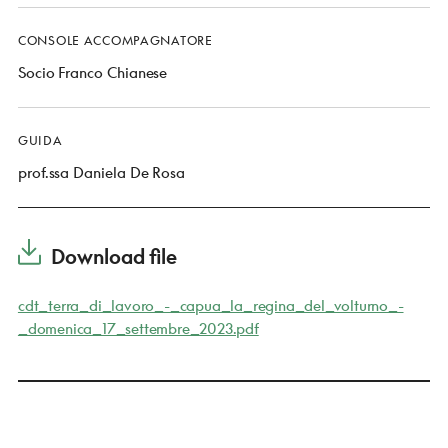
CONSOLE ACCOMPAGNATORE
Socio Franco Chianese
GUIDA
prof.ssa Daniela De Rosa
Download file
cdt_terra_di_lavoro_-_capua_la_regina_del_volturno_-
_domenica_17_settembre_2023.pdf