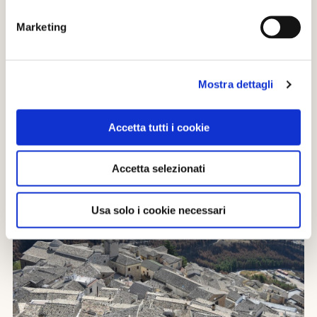
Vuoi scoprire e gustare i prodotti tipici dei
Marketing
borghi
Ami i giochi di squadra e le passeggiate
coinvolgenti
Mostra dettagli
Cerchi un’attività originale e adatta a tutte le età
Accetta tutti i cookie
Accetta selezionati
Usa solo i cookie necessari