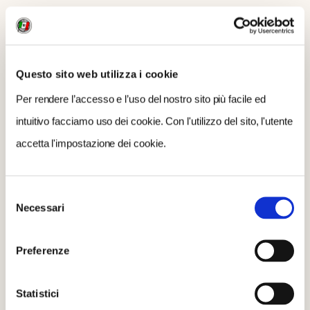
Questo sito web utilizza i cookie
Per rendere l’accesso e l’uso del nostro sito più facile ed
intuitivo facciamo uso dei cookie. Con l'utilizzo del sito, l'utente
accetta l'impostazione dei cookie.
Selezione
Necessari
del
consenso
QUESTA CACCIA FA PER TE SE...
Preferenze
Vuoi scoprire luoghi autentici, lontani dal
Statistici
turismo di massa