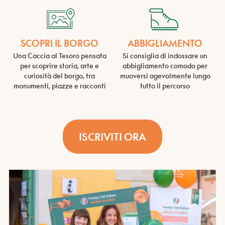
SCOPRI IL BORGO
ABBIGLIAMENTO
Una Caccia al Tesoro pensata
Si consiglia di indossare un
per scoprire storia, arte e
abbigliamento comodo per
curiosità del borgo, tra
muoversi agevolmente lungo
monumenti, piazze e racconti
tutto il percorso
ISCRIVITI ORA