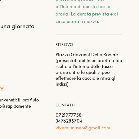
all'interno di questa fascia
oraria. La durata prevista è di
circa un'ora e mezza.
e una giornata
RITROVO
Piazza Giovanni Della Rovere
(presentati qui in un orario a tua
scelta all'interno delle fasce
orarie entro le quali si può
effettuare la caccia e ritira gli
indizi)
LY
venuti: il loro fiuto
CONTATTI
i più rapidamente
0721977758
3476285704
vivereilmuseo@gmail.com