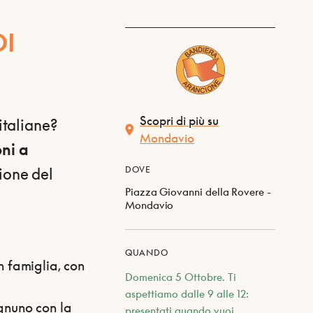
DI
Scopri di più su
italiane?
Mondavio
oni a
cione del
DOVE
Piazza Giovanni della Rovere -
Mondavio
QUANDO
in famiglia, con
Domenica 5 Ottobre. Ti
aspettiamo dalle 9 alle 12:
ognuno con la
presentati quando vuoi