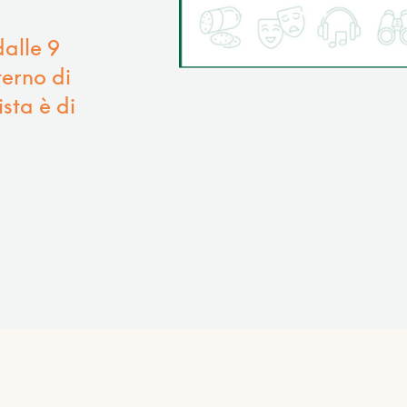
alle 9
terno di
sta è di