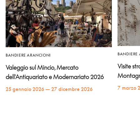
BANDIERE
BANDIERE ARANCIONI
Visite st
Valeggio sul Mincio, Mercato
Montag
dell'Antiquariato e Modernariato 2026
7 marzo 
25 gennaio 2026 — 27 dicembre 2026