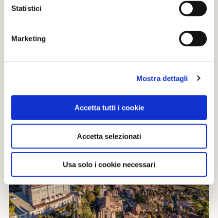
Statistici
Vuoi far vivere ai tuoi bambini/e un’avventura
entusiasmante
Marketing
Ami i giochi di squadra e le passeggiate
coinvolgenti
Mostra dettagli
Cerchi un’attività originale e adatta a tutte le età
Vuoi scoprire luoghi autentici, lontani dal
Accetta tutti i cookie
turismo di massa
Accetta selezionati
Usa solo i cookie necessari