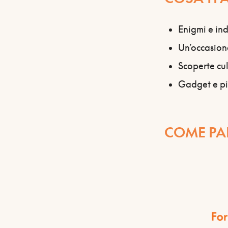
Enigmi e indi
Un’occasione
Scoperte cul
Gadget e pic
COME PA