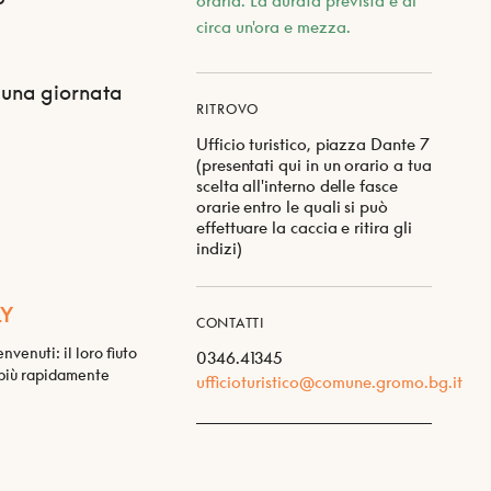
oraria. La durata prevista è di
circa un'ora e mezza.
e una giornata
RITROVO
Ufficio turistico, piazza Dante 7
(presentati qui in un orario a tua
scelta all'interno delle fasce
orarie entro le quali si può
effettuare la caccia e ritira gli
indizi)
LY
CONTATTI
venuti: il loro fiuto
0346.41345
i più rapidamente
ufficioturistico@comune.gromo.bg.it