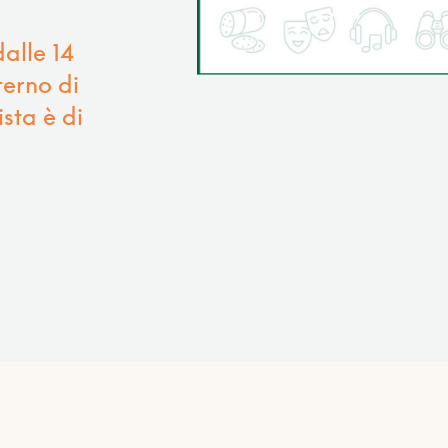
alle 14
terno di
sta è di