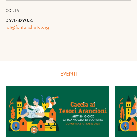
CONTATTI
0521/829055
iat@fontanellato.org
EVENTI