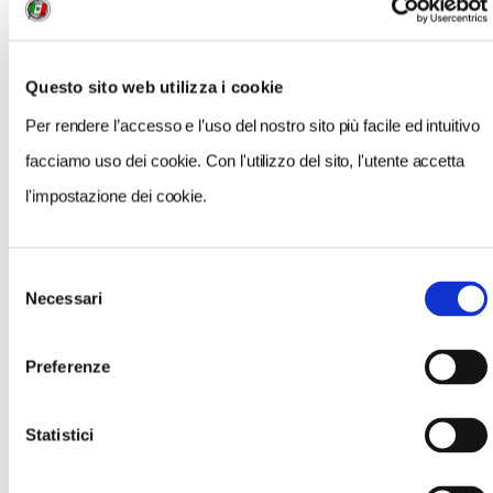
ORGANIZZATORE
Club di Territorio di Bologna
Questo sito web utilizza i cookie
Per rendere l’accesso e l’uso del nostro sito più facile ed intuitivo
facciamo uso dei cookie. Con l'utilizzo del sito, l'utente accetta
CONTATTI
331/4325425
l'impostazione dei cookie.
bologna@volontaritouring.it
Selezione
Necessari
SITO WEB
del
consenso
www.touringclub.it
Preferenze
RECAPITO DI EMERGENZA
Statistici
349/6584010