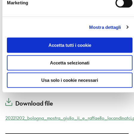
Marketing
CONSOLE ACCOMPAGNATORE
Valeria Bortolotti
Mostra dettagli
GUIDA
Accetta tutti i cookie
Arianna Manes
Accetta selezionati
REFERENTE
Console Valeria Bortolotti
Usa solo i cookie necessari
Download file
20221202_bologna_mostra_giulio_ii_e_raffaello_locandinatci.