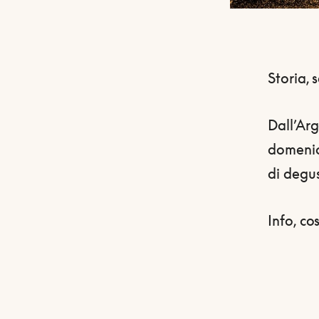
Storia, 
Dall’Arg
domeni
di degus
Info, co