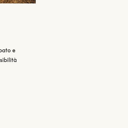
abato e
ibilità