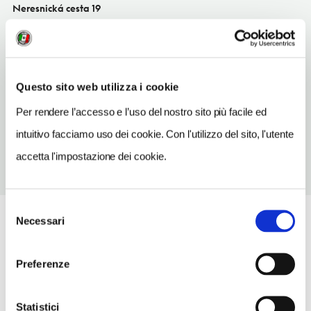
Neresnická cesta 19
Zvolen SK
SITO WEB
kolibaneresnica.sk
Questo sito web utilizza i cookie
TELEFONO
Per rendere l’accesso e l’uso del nostro sito più facile ed
455332651
intuitivo facciamo uso dei cookie. Con l'utilizzo del sito, l'utente
accetta l'impostazione dei cookie.
Selezione
Necessari
del
consenso
Preferenze
Statistici