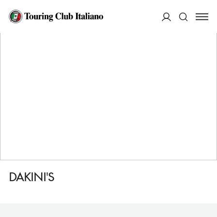
HOME
DESTINAZIONI
ZURIGO
DORMIRE
DAKINI'S
ACCEDI
Cerca
DAKINI'S