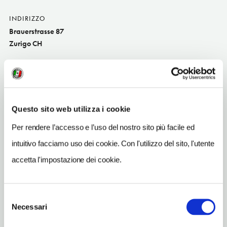
INDIRIZZO
Brauerstrasse 87
Zurigo CH
SITO WEB
www.dakini.ch
INDIRIZZO EMAIL
Questo sito web utilizza i cookie
sleep@dakini.ch
Per rendere l’accesso e l’uso del nostro sito più facile ed
TELEFONO
442914220-786618374
intuitivo facciamo uso dei cookie. Con l'utilizzo del sito, l'utente
accetta l'impostazione dei cookie.
NUMERO CAMERE
8
Selezione
Necessari
del
consenso