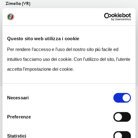
Zimella (VR)
Veneto IT
INDIRIZZO EMAIL
scaligerauto@gmail.com
Questo sito web utilizza i cookie
TELEFONO
Per rendere l’accesso e l’uso del nostro sito più facile ed
04421941521
intuitivo facciamo uso dei cookie. Con l'utilizzo del sito, l'utente
accetta l'impostazione dei cookie.
Selezione
Necessari
del
consenso
Preferenze
Statistici