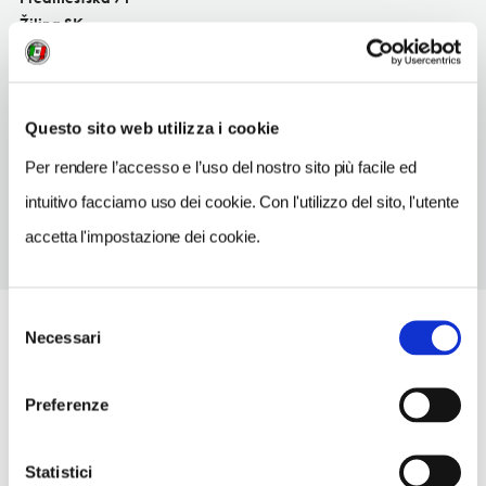
Žilina SK
TELEFONO
917557236
Questo sito web utilizza i cookie
TIPO DI CUCINA
local
Per rendere l’accesso e l’uso del nostro sito più facile ed
intuitivo facciamo uso dei cookie. Con l'utilizzo del sito, l'utente
accetta l'impostazione dei cookie.
Selezione
Necessari
del
consenso
Preferenze
Statistici