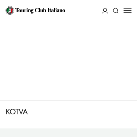
HOME
DESTINAZIONI
ZILINA
MANGIARE
KOTVA
ACCEDI
Cerca
KOTVA