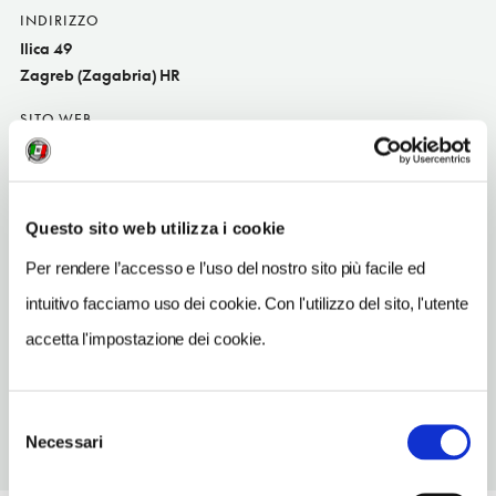
INDIRIZZO
Ilica 49
Zagreb (Zagabria) HR
SITO WEB
www.pivnica-medvedgrad.hr
INDIRIZZO EMAIL
info@pivnica-medvedgrad.hr
Questo sito web utilizza i cookie
TELEFONO
Per rendere l’accesso e l’uso del nostro sito più facile ed
14846922
intuitivo facciamo uso dei cookie. Con l'utilizzo del sito, l'utente
TIPO DI CUCINA
accetta l'impostazione dei cookie.
croat
Selezione
Necessari
del
consenso