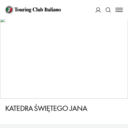
HOME
DESTINAZIONI
WROCLAW (BRESLAVIA)
VEDERE
KATEDRA ŚWIĘTEGO JANA
ACCEDI
Cerca
KATEDRA ŚWIĘTEGO JANA