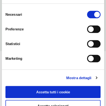
Plac Katedralny 18
Wrocław (Breslavia)
Selezione
Necessari
del
SITO WEB
consenso
www.wroclaw-airtour.pl
Preferenze
Statistici
Marketing
Mostra dettagli
Accetta tutti i cookie
Accetta selezionati