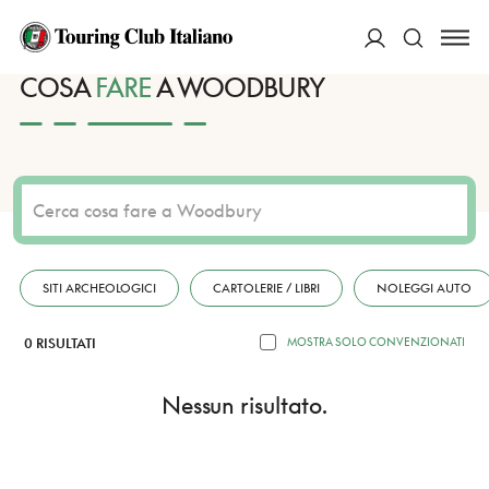
HOME
DESTINAZIONI
WOODBURY
FARE
ACCEDI
COSA
FARE
A WOODBURY
Cerca
SITI ARCHEOLOGICI
CARTOLERIE / LIBRI
NOLEGGI AUTO
0 RISULTATI
MOSTRA SOLO CONVENZIONATI
Nessun risultato.