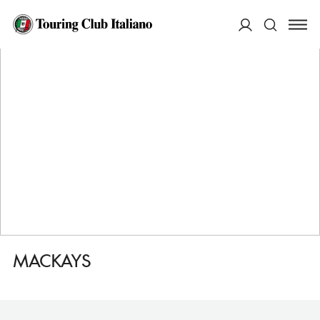
HOME
DESTINAZIONI
WICK
DORMIRE
MACKAYS
ACCEDI
Cerca
MACKAYS