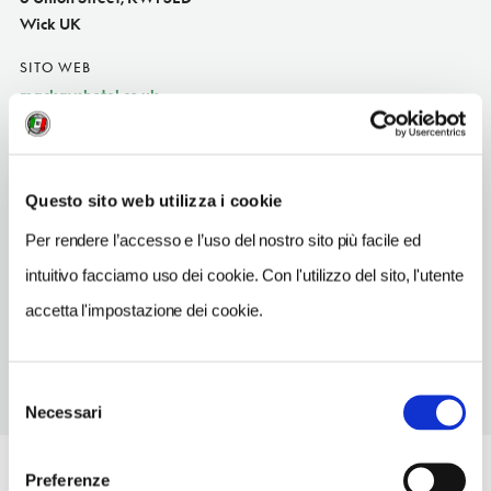
Wick UK
SITO WEB
mackayshotel.co.uk
INDIRIZZO EMAIL
stay@mackayshotel.co.uk
Questo sito web utilizza i cookie
TELEFONO
1955602323
Per rendere l’accesso e l’uso del nostro sito più facile ed
intuitivo facciamo uso dei cookie. Con l'utilizzo del sito, l'utente
NUMERO CAMERE
30
accetta l'impostazione dei cookie.
Selezione
Necessari
del
consenso
Preferenze