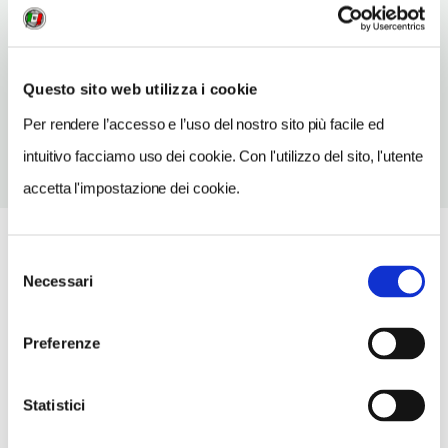
INDIRIZZO EMAIL
tourist-info@wetzlar.de
TELEFONO
Questo sito web utilizza i cookie
6441997755
Per rendere l’accesso e l’uso del nostro sito più facile ed
intuitivo facciamo uso dei cookie. Con l'utilizzo del sito, l'utente
accetta l'impostazione dei cookie.
Selezione
Necessari
del
consenso
Preferenze
Statistici