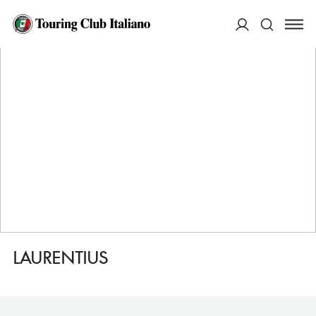
HOME
DESTINAZIONI
WEIKERSHEIM
DORMIRE
LAURENTIUS
ACCEDI
Cerca
LAURENTIUS